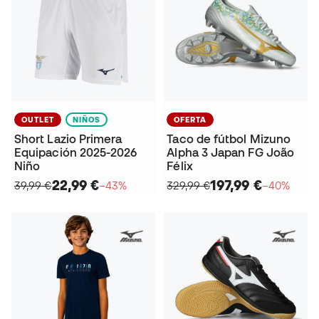
OUTLET
NIÑOS
OFERTA
Short Lazio Primera
Taco de fútbol Mizuno
Equipación 2025-2026
Alpha 3 Japan FG João
Niño
Félix
22,99 €
197,99 €
39,99 €
−43%
329,99 €
−40%