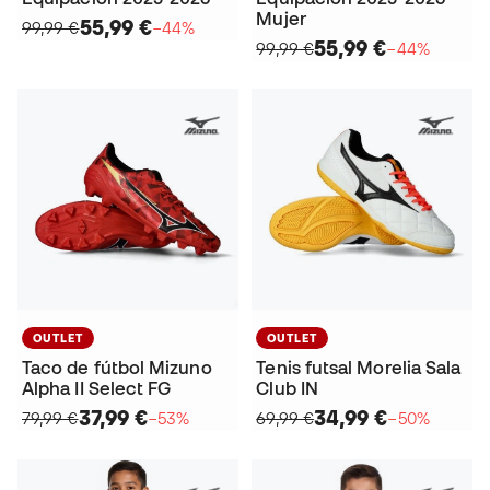
Mujer
55,99 €
99,99 €
−44%
55,99 €
99,99 €
−44%
OUTLET
OUTLET
Taco de fútbol Mizuno
Tenis futsal Morelia Sala
Alpha II Select FG
Club IN
37,99 €
34,99 €
79,99 €
−53%
69,99 €
−50%