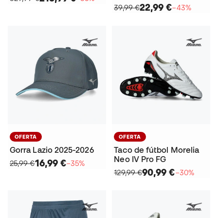
22,99 €
39,99 €
−43%
OFERTA
OFERTA
Gorra Lazio 2025-2026
Taco de fútbol Morelia
Neo IV Pro FG
16,99 €
25,99 €
−35%
90,99 €
129,99 €
−30%