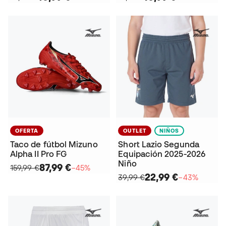
OFERTA
OUTLET
NIÑOS
Taco de fútbol Mizuno
Short Lazio Segunda
Alpha II Pro FG
Equipación 2025-2026
Niño
87,99 €
159,99 €
−45%
22,99 €
39,99 €
−43%