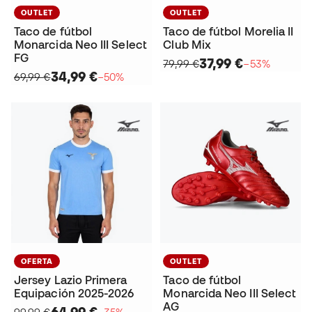
OUTLET
OUTLET
Taco de fútbol
Taco de fútbol Morelia II
Monarcida Neo III Select
Club Mix
FG
37,99 €
79,99 €
−53%
34,99 €
69,99 €
−50%
OFERTA
OUTLET
Jersey Lazio Primera
Taco de fútbol
Equipación 2025-2026
Monarcida Neo III Select
AG
64,99 €
99,99 €
−35%