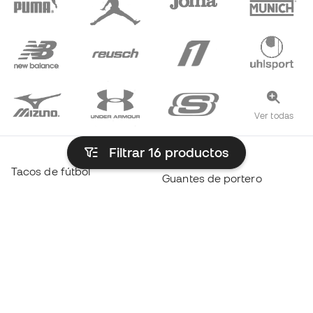
Ver todas
Filtrar 16
productos
Tacos de fútbol
Guantes de portero
Tenis fútbol Sala
Jerseys Real Madrid
Tacos de Haaland
Jerseys Barcelona
Tacos de Mbappé
Jerseys Atlético de Madrid
Tacos de fútbol Lamine
Ropa térmica
Yamal
Ropa Entrenamiento
Tacos de fútbol adidas