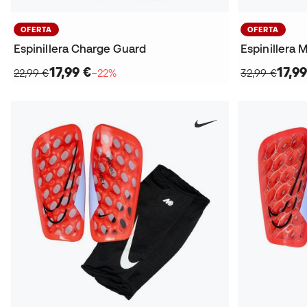
OFERTA
OFERTA
Espinillera Charge Guard
Espinillera M
17,99 €
17,99
22,99 €
−22%
32,99 €