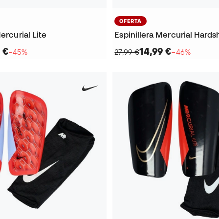
OFERTA
ercurial Lite
Espinillera Mercurial Hardsh
 €
14,99 €
−45%
27,99 €
−46%