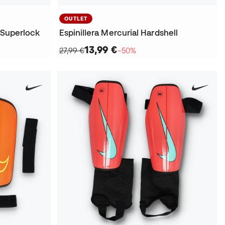
OUTLET
e Superlock
Espinillera Mercurial Hardshell
13,99 €
27,99 €
−50%