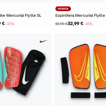
OFERTA
ike Mercurial Flylite SL
Espinillera Mercurial Flylit
9 €
32,99 €
−30%
59,99 €
−45%