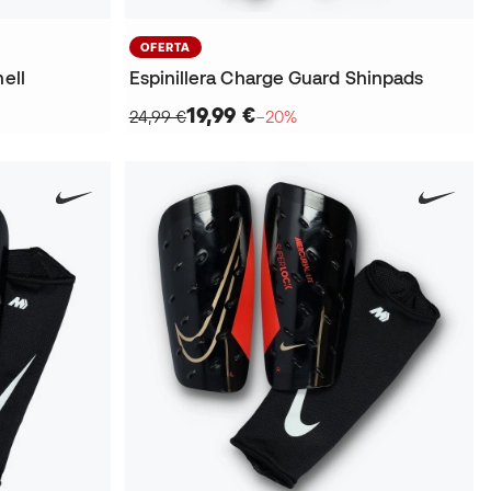
OFERTA
ell
Espinillera Charge Guard Shinpads
19,99 €
24,99 €
−20%