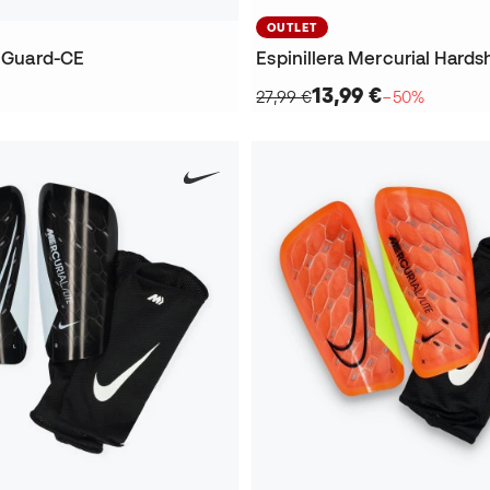
OUTLET
J Guard-CE
Espinillera Mercurial Hardsh
13,99 €
27,99 €
−50%