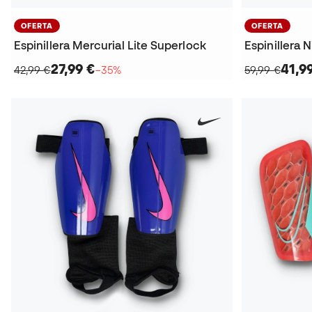
OFERTA
OFERTA
Espinillera Mercurial Lite Superlock
Espinillera N
27,99 €
41,9
42,99 €
−35%
59,99 €