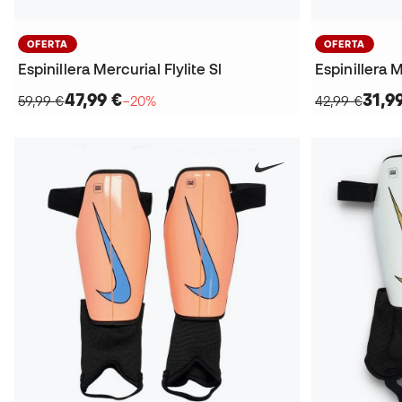
OFERTA
OFERTA
Espinillera Mercurial Flylite Sl
Espinillera 
47,99 €
31,9
59,99 €
−20%
42,99 €