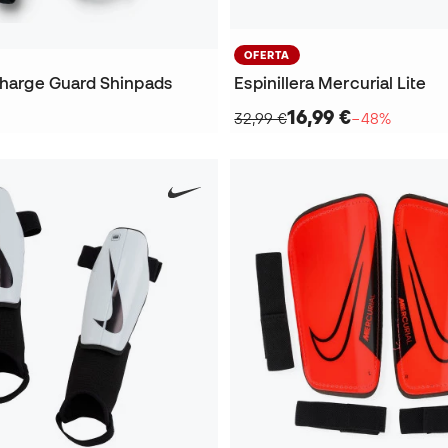
OFERTA
 Charge Guard Shinpads
Espinillera Mercurial Lite
16,99 €
32,99 €
−48%