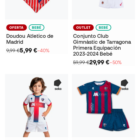
OFERTA
BEBÉ
OUTLET
BEBÉ
Doudou Atletico de
Conjunto Club
Madrid
Gimnàstic de Tarragona
Primera Equipación
5,99 €
9,99 €
−40%
2023-2024 Bebé
29,99 €
59,99 €
−50%