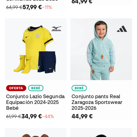
64,99 €
57,99 €
64,99 €
−11%
OFERTA
BEBÉ
BEBÉ
Conjunto Lazio Segunda
Conjunto pants Real
Equipación 2024-2025
Zaragoza Sportswear
Bebé
2025-2026
34,99 €
44,99 €
61,99 €
−44%