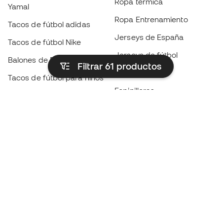
Ropa térmica
Yamal
Ropa Entrenamiento
Tacos de fútbol adidas
Jerseys de España
Tacos de fútbol Nike
Jerseys de fútbol
Balones de Fútbol
Filtrar 61
productos
Impermeables
Tacos de fútbol para niños
Espinilleras
Guantes para niños
Ropa de portero
Tenis para niños
Black Friday
Ropa para niños
Conviértete en
Member
ahora
Acumula puntos y ahorra en tus compras