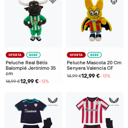
OFERTA
BEBÉ
OFERTA
BEBÉ
Peluche Real Bétis
Peluche Mascota 20 Cm
Balompié Jerónimo 35
Senyera Valencia CF
cm
12,99 €
14,99 €
−13%
12,99 €
14,99 €
−13%