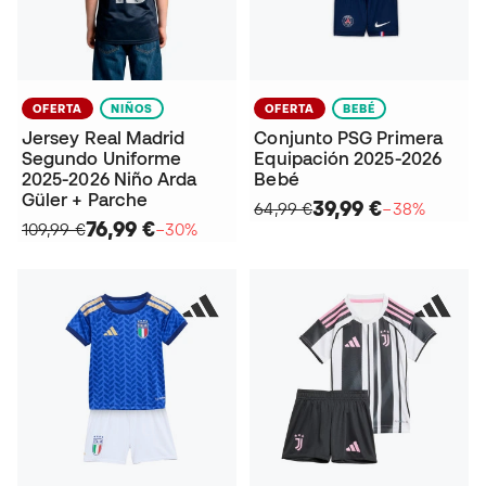
OFERTA
NIÑOS
OFERTA
BEBÉ
Jersey Real Madrid
Conjunto PSG Primera
Segundo Uniforme
Equipación 2025-2026
2025-2026 Niño Arda
Bebé
Güler + Parche
39,99 €
64,99 €
−38%
76,99 €
109,99 €
−30%