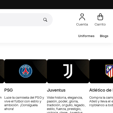
Cuenta
Carrito
Uniformes
Blogs
PSG
Juventus
Atlético de
en
Luce la camiseta del PSG y
Viste historia, elegancia,
Compra la cami
vive el fútbol con estilo y
pasión, poder, gloria,
Atleti y lleva el 
ambición. ¡Consíguela
tradición, orgullo, legado,
rojiblanco a tod
ahora!
estilo, fuerza, prestigio,
victoria, clase, Juventus.