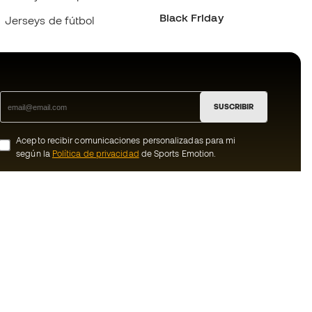
Black Friday
Jerseys de fútbol
SUSCRIBIR
Acepto recibir comunicaciones personalizadas para mi
según la
Política de privacidad
de Sports Emotion.
ion
#BeTheBest
Member
En Sports Emotion fomentamos una cultura
de vida deportiva orientada a lograr la
nosotros
felicidad completa del deportista, gracias
al ecosistema creado por la