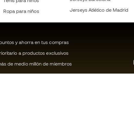
Tenis para niños
Jerseys Atlético de Madrid
Ropa para niños
untos y ahorra en tus compras
oritario a productos exclusivos
ás de medio millón de miembros
¿Te ayudamos?
Fútbol Emot
Atención al cliente
Comunidad 
Cambios y devoluciones
Trabaja con 