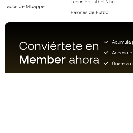
Tacos de fútbol Nike
Tacos de Mbappé
Balones de Fútbol
Conviértete en
Acumula p
Acceso pri
Member
ahora
Únete a m
Descarga ahora la app de los
locos por el material de fútbol y
disfruta de compras más
rápidas y cómodas.