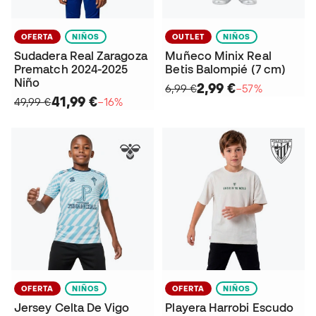
OFERTA
NIÑOS
OUTLET
NIÑOS
Sudadera Real Zaragoza
Muñeco Minix Real
Prematch 2024-2025
Betis Balompié (7 cm)
Niño
2,99 €
6,99 €
−57%
41,99 €
49,99 €
−16%
OFERTA
NIÑOS
OFERTA
NIÑOS
Jersey Celta De Vigo
Playera Harrobi Escudo