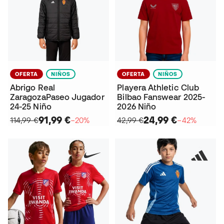
OFERTA
NIÑOS
OFERTA
NIÑOS
Abrigo Real
Playera Athletic Club
ZaragozaPaseo Jugador
Bilbao Fanswear 2025-
24-25 Niño
2026 Niño
91,99 €
24,99 €
114,99 €
−20%
42,99 €
−42%