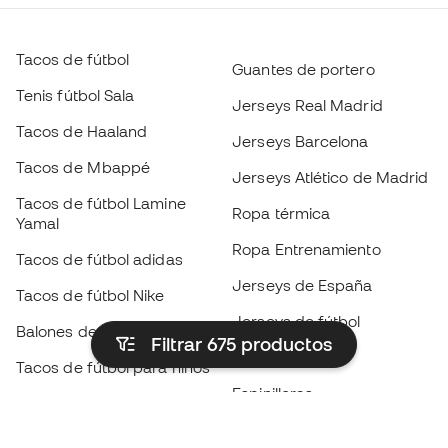
Tacos de fútbol
Guantes de portero
Tenis fútbol Sala
Jerseys Real Madrid
Tacos de Haaland
Jerseys Barcelona
Tacos de Mbappé
Jerseys Atlético de Madrid
Tacos de fútbol Lamine
Ropa térmica
Yamal
Ropa Entrenamiento
Tacos de fútbol adidas
Jerseys de España
Tacos de fútbol Nike
Jerseys de fútbol
Balones de Fútbol
Filtrar 675
productos
Impermeables
Tacos de fútbol para niños
Espinilleras
Guantes para niños
Ropa de portero
Tenis para niños