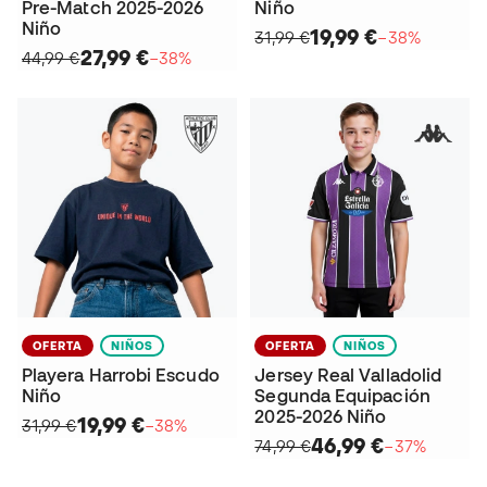
Pre-Match 2025-2026
Niño
Niño
19,99 €
31,99 €
−38%
27,99 €
44,99 €
−38%
OFERTA
NIÑOS
OFERTA
NIÑOS
Playera Harrobi Escudo
Jersey Real Valladolid
Niño
Segunda Equipación
2025-2026 Niño
19,99 €
31,99 €
−38%
46,99 €
74,99 €
−37%