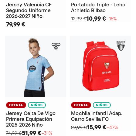
Jersey Valencia CF
Portatodo Triple - Lehoi
Segundo Uniforme
Athletic Bilbao
2026-2027 Niño
10,99 €
12,99 €
−15%
79,99 €
OFERTA
NIÑOS
OFERTA
NIÑOS
Jersey Celta De Vigo
Mochila Infantil Adap.
Primera Equipación
Carro Sevilla FC
2025-2026 Niño
15,99 €
29,99 €
−47%
51,99 €
74,99 €
−31%