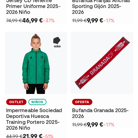
Jersey CD Tenerife
Bufanda Franjas Anchas
Primer Uniforme 2025-
Sporting Gijón 2025-
2026 Niño
2026
46,99 €
9,99 €
74,99 €
−37%
11,99 €
−17%
OUTLET
NIÑOS
OFERTA
Impermeable Sociedad
Bufanda Granada 2025-
Deportiva Huesca
2026
Training Portero 2025-
9,99 €
11,99 €
−17%
2026 Niño
21,99 €
44,99 €
−51%