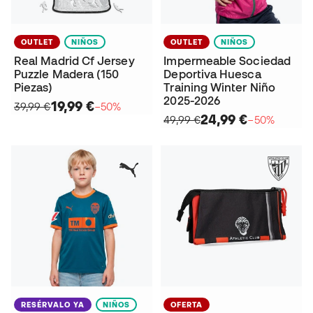
OUTLET
NIÑOS
OUTLET
NIÑOS
Real Madrid Cf Jersey
Impermeable Sociedad
Puzzle Madera (150
Deportiva Huesca
Piezas)
Training Winter Niño
2025-2026
19,99 €
39,99 €
−50%
24,99 €
49,99 €
−50%
RESÉRVALO YA
NIÑOS
OFERTA