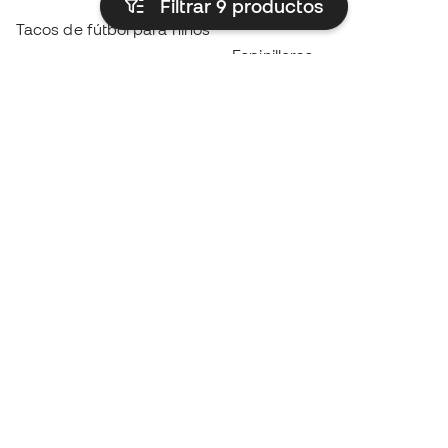
Filtrar 9
productos
Impermeables
Tacos de fútbol para niños
Espinilleras
Guantes para niños
Ropa de portero
Tenis para niños
Black Friday
Ropa para niños
Conviértete en
Member
ahora
Acumula puntos y ahorra en tus compras
Acceso prioritario a productos exclusivos
Únete a más de medio millón de miembros