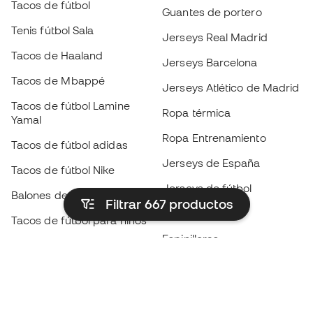
Tacos de fútbol
Guantes de portero
Tenis fútbol Sala
Jerseys Real Madrid
Tacos de Haaland
Jerseys Barcelona
Tacos de Mbappé
Jerseys Atlético de Madrid
Tacos de fútbol Lamine
Ropa térmica
Yamal
Ropa Entrenamiento
Tacos de fútbol adidas
Jerseys de España
Tacos de fútbol Nike
Jerseys de fútbol
Balones de Fútbol
Filtrar 667
productos
Impermeables
Tacos de fútbol para niños
Espinilleras
Guantes para niños
Ropa de portero
Tenis para niños
Black Friday
Ropa para niños