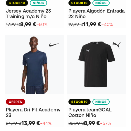
STOCK10
NIÑOS
STOCK10
NIÑOS
Jersey Academy 23
Playera Algodón Entrada
Training m/c Niño
22 Niño
8,99 €
11,99 €
17,99 €
−50%
19,99 €
−40%
OFERTA
STOCK10
NIÑOS
Playera Dri-Fit Academy
Playera teamGOAL
23
Cotton Niño
13,99 €
8,99 €
24,99 €
−44%
20,99 €
−57%