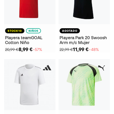
STOCK10
NIÑOS
AGOTADO
Playera teamGOAL
Playera Park 20 Swoosh
Cotton Niño
Arm m/c Mujer
8,99 €
11,99 €
20,99 €
−57%
22,99 €
−48%