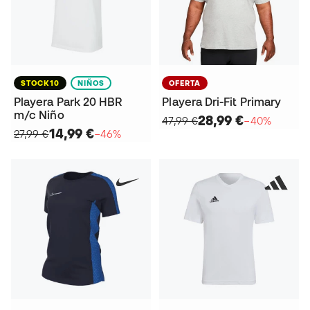
STOCK10
NIÑOS
OFERTA
Playera Park 20 HBR
Playera Dri-Fit Primary
m/c Niño
28,99 €
47,99 €
−40%
14,99 €
27,99 €
−46%