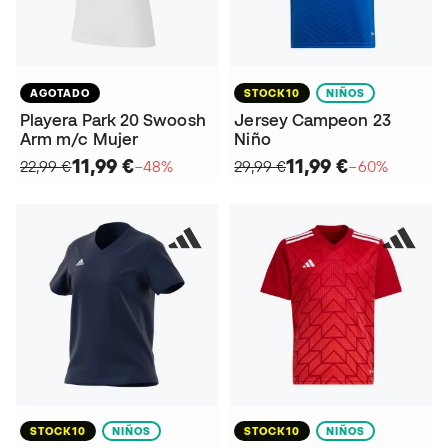
AGOTADO
STOCK10
NIÑOS
Playera Park 20 Swoosh
Jersey Campeon 23
Arm m/c Mujer
Niño
11,99 €
11,99 €
22,99 €
−48%
29,99 €
−60%
STOCK10
NIÑOS
STOCK10
NIÑOS