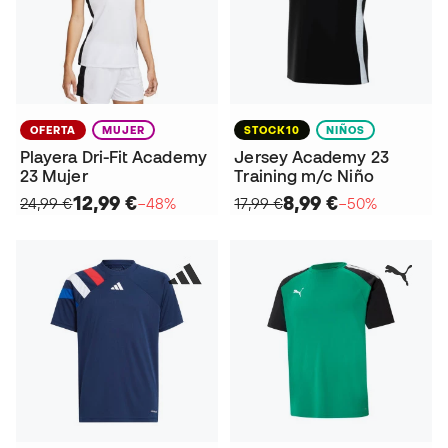
OFERTA
MUJER
STOCK10
NIÑOS
Playera Dri-Fit Academy
Jersey Academy 23
23 Mujer
Training m/c Niño
12,99 €
8,99 €
24,99 €
−48%
17,99 €
−50%