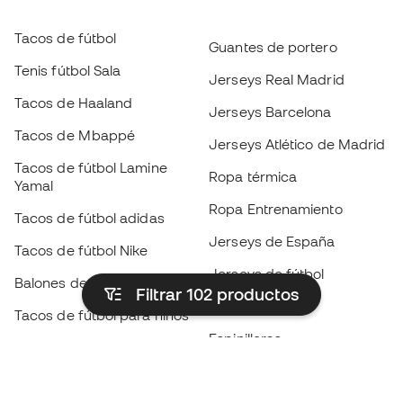
Tacos de fútbol
Guantes de portero
Tenis fútbol Sala
Jerseys Real Madrid
Tacos de Haaland
Jerseys Barcelona
Tacos de Mbappé
Jerseys Atlético de Madrid
Tacos de fútbol Lamine
Ropa térmica
Yamal
Ropa Entrenamiento
Tacos de fútbol adidas
Jerseys de España
Tacos de fútbol Nike
Jerseys de fútbol
Balones de Fútbol
Filtrar 102
productos
Impermeables
Tacos de fútbol para niños
Espinilleras
Guantes para niños
Ropa de portero
Tenis para niños