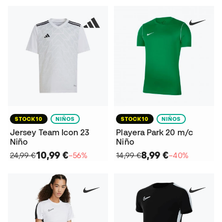
STOCK10
NIÑOS
STOCK10
NIÑOS
Jersey Team Icon 23
Playera Park 20 m/c
Niño
Niño
10,99 €
8,99 €
24,99 €
−56%
14,99 €
−40%