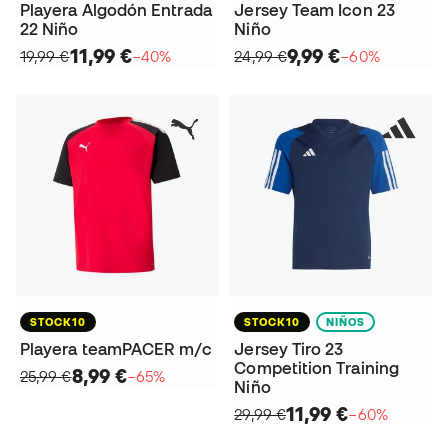
Playera Algodón Entrada
Jersey Team Icon 23
22 Niño
Niño
11,99 €
9,99 €
19,99 €
−40%
24,99 €
−60%
STOCK10
STOCK10
NIÑOS
Playera teamPACER m/c
Jersey Tiro 23
Competition Training
8,99 €
25,99 €
−65%
Niño
11,99 €
29,99 €
−60%