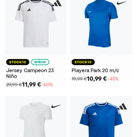
STOCK10
NIÑOS
STOCK10
Jersey Campeon 23
Playera Park 20 m/c
Niño
10,99 €
19,99 €
−45%
11,99 €
29,99 €
−60%