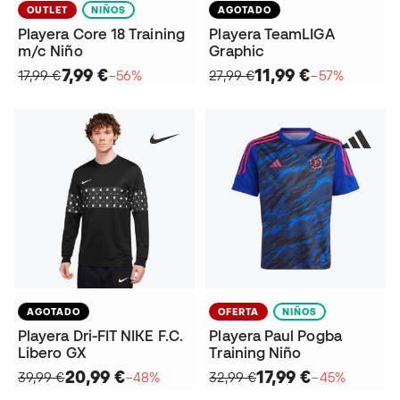
OUTLET
NIÑOS
AGOTADO
Playera Core 18 Training
Playera TeamLIGA
m/c Niño
Graphic
7,99 €
11,99 €
17,99 €
−56%
27,99 €
−57%
AGOTADO
OFERTA
NIÑOS
Playera Dri-FIT NIKE F.C.
Playera Paul Pogba
Libero GX
Training Niño
20,99 €
17,99 €
39,99 €
−48%
32,99 €
−45%