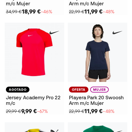
m/c Mujer
Arm m/c Mujer
18,99 €
11,99 €
34,99 €
−46%
22,99 €
−48%
AGOTADO
OFERTA
MUJER
Jersey Academy Pro 22
Playera Park 20 Swoosh
m/c
Arm m/c Mujer
9,99 €
11,99 €
29,99 €
−67%
22,99 €
−48%