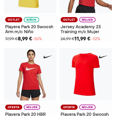
OUTLET
NIÑOS
OUTLET
MUJER
Playera Park 20 Swoosh
Jersey Academy 23
Arm m/c Niño
Training m/c Mujer
8,99 €
11,99 €
17,99 €
−50%
24,99 €
−52%
OFERTA
MUJER
OFERTA
MUJER
Playera Park 20 HBR
Playera Park 20 Swoosh