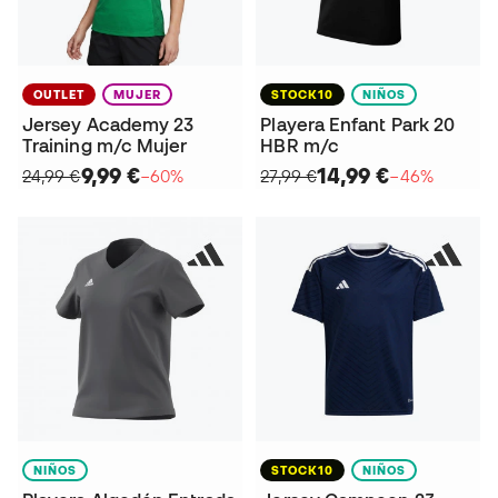
OUTLET
MUJER
STOCK10
NIÑOS
Jersey Academy 23
Playera Enfant Park 20
Training m/c Mujer
HBR m/c
9,99 €
14,99 €
24,99 €
−60%
27,99 €
−46%
NIÑOS
STOCK10
NIÑOS