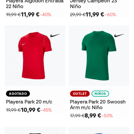
Playera Algodón Entrada
Jersey Campeon 23
22 Niño
Niño
11,99 €
11,99 €
19,99 €
−40%
29,99 €
−60%
AGOTADO
OUTLET
NIÑOS
Playera Park 20 m/c
Playera Park 20 Swoosh
Arm m/c Niño
10,99 €
19,99 €
−45%
8,99 €
17,99 €
−50%