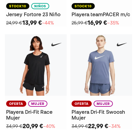
STOCK10
NIÑOS
STOCK10
Jersey Fortore 23 Niño
Playera teamPACER m/c
13,99 €
16,99 €
24,99 €
−44%
25,99 €
−35%
OFERTA
MUJER
OFERTA
MUJER
Playera Dri-Fit Race
Playera Dri-Fit Swoosh
Mujer
Mujer
20,99 €
22,99 €
34,99 €
−40%
34,99 €
−34%