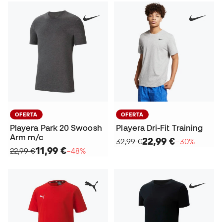
OFERTA
OFERTA
Playera Park 20 Swoosh
Playera Dri-Fit Training
Arm m/c
22,99 €
32,99 €
−30%
11,99 €
22,99 €
−48%