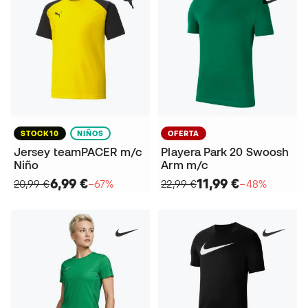
STOCK10
NIÑOS
OFERTA
Jersey teamPACER m/c
Playera Park 20 Swoosh
Niño
Arm m/c
6,99 €
11,99 €
20,99 €
−67%
22,99 €
−48%