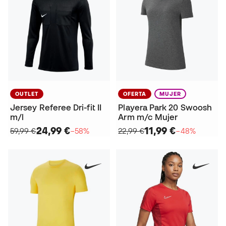
OUTLET
OFERTA
MUJER
Jersey Referee Dri-fit II
Playera Park 20 Swoosh
m/l
Arm m/c Mujer
24,99 €
11,99 €
59,99 €
−58%
22,99 €
−48%