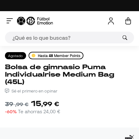
Agotado
Hasta
48
Member Points
Bolsa de gimnasio Puma
Individualrise Medium Bag
(45L)
Sé el primero en opinar
15
,
99
€
39
,
99
€
-60%
Te ahorras
24,00 €