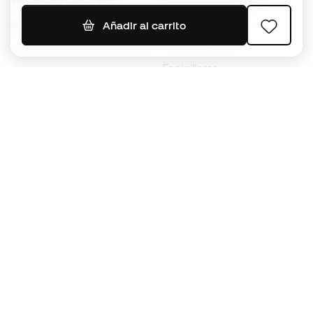
Jerseys de fútbol
Balones de Fútbol
Añadir al carrito
Impermeables
Tacos de fútbol para niños
Espinilleras
Guantes para niños
Ropa de portero
Tenis para niños
Black Friday
Ropa para niños
Conviértete en
Member
ahora
Acumula puntos y ahorra en tus compras
Acceso prioritario a productos exclusivos
Únete a más de medio millón de miembros