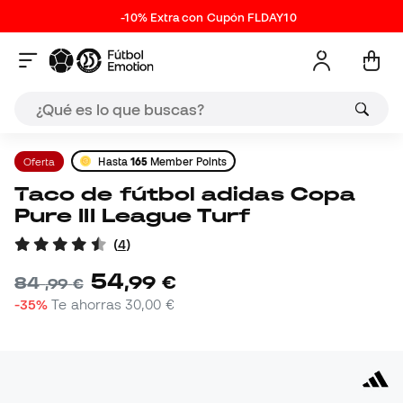
-10% Extra con Cupón FLDAY10
Oferta
Hasta
165
Member Points
Taco de fútbol adidas Copa
Pure III League Turf
(
4
)
54
,
99
€
84
,
99
€
-35%
Te ahorras
30,00 €