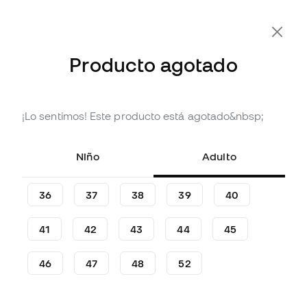
-10% Extra con Cupón FLDAY10
Producto agotado
¡Lo sentimos! Este producto está agotado&nbsp;
Agotado
Hasta
450
Member Points
Taco de fútbol adidas
Niño
Adulto
Predator Elite FT FG Leather
(
4
)
36
37
38
39
40
149
,
99
€
299
,
99
€
41
42
43
44
45
-50%
Te ahorras
150,00 €
46
47
48
52