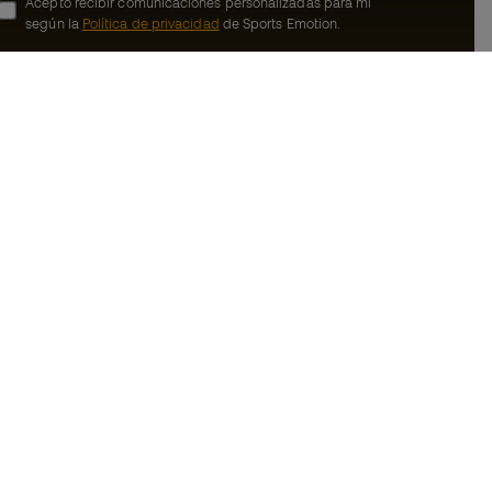
Acepto recibir comunicaciones personalizadas para mi
según la
Política de privacidad
de Sports Emotion.
ion
#BeTheBest
Member
En Sports Emotion fomentamos una cultura
de vida deportiva orientada a lograr la
nosotros
felicidad completa del deportista, gracias
al ecosistema creado por la
generales de
especialización de cada una de las
marcas que forman parte del grupo.
de compra - Política
Ver todas las tiendas
rivacidad
Basketball Emotion
Running Emotion