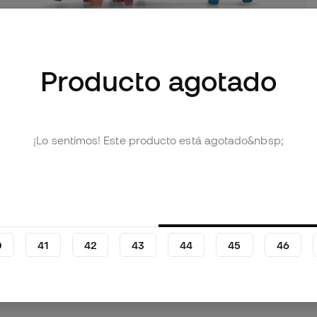
Producto agotado
mágenes (3)
¡Lo sentimos! Este producto está agotado&nbsp;
Valoraciones (49)
Tabla comparativa
0
41
42
43
44
45
46