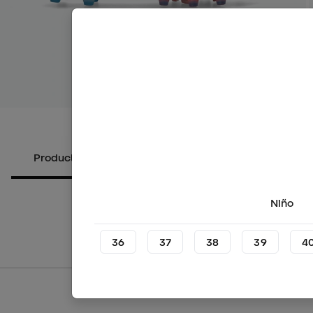
Ver más i
Productos alternativos
Sobre el producto
Niño
36
37
38
39
4