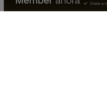
Member
ahora
Únete a m
Descarga ahora la app de los
locos por el material de fútbol y
disfruta de compras más
rápidas y cómodas.