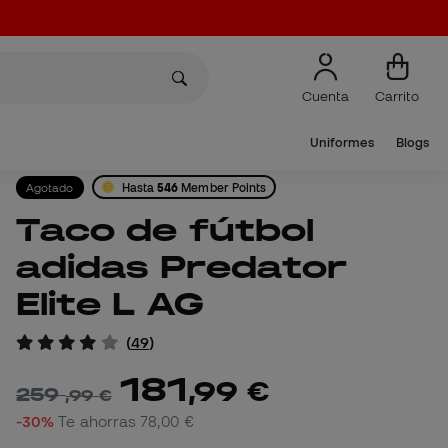
Cuenta
Carrito
Uniformes
Blogs
Agotado
Hasta
546
Member Points
Taco de fútbol
adidas Predator
Elite L AG
(
49
)
181
,
99
€
259
,
99
€
-30%
Te ahorras
78,00 €