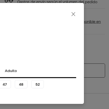
Gastos de envío según el volumen del pedido
Disponibilidad en tienda
Comprueba si este producto está disponible en
tu tienda más cercana
Plazo de devolución/cambio: 30 días
Política de devoluciones
*No aplica para productos personalizados.
Adulto
Ver productos similares
47
48
52