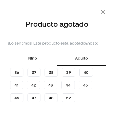
Producto agotado
¡Lo sentimos! Este producto está agotado&nbsp;
Agotado
Hasta
144
Member Points
Taco de fútbol adidas
Niño
Adulto
Predator League L MG
(
12
)
36
37
38
39
40
47
,
99
€
94
,
99
€
41
42
43
44
45
-49%
Te ahorras
47,00 €
46
47
48
52