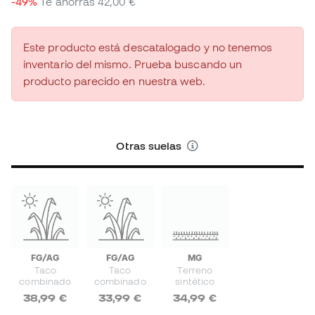
-49%
Te ahorras
42,00 €
Este producto está descatalogado y no tenemos
inventario del mismo. Prueba buscando un
producto parecido en nuestra web.
Otras suelas
FG/AG
FG/AG
MG
Taco
Taco
Terreno
combinado
combinado
sintético
38,99 €
33,99 €
34,99 €