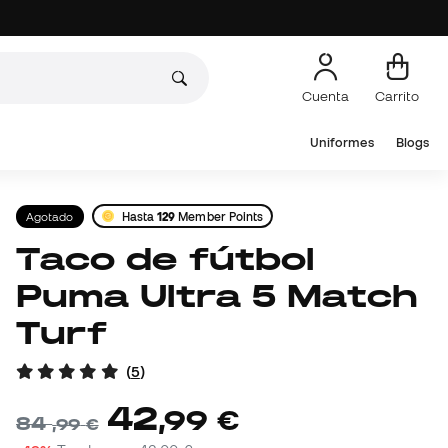
Cuenta
Carrito
Uniformes
Blogs
Agotado
Hasta
129
Member Points
Taco de fútbol
Puma Ultra 5 Match
Turf
(
5
)
42
,
99
€
84
,
99
€