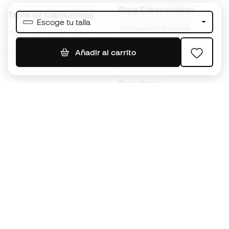
Ropa Entrenamiento
Tacos de fútbol adidas
Escoge tu talla
Jerseys de España
Tacos de fútbol Nike
Jerseys de fútbol
Balones de Fútbol
Añadir al carrito
Impermeables
Tacos de fútbol para niños
Espinilleras
Guantes para niños
Ropa de portero
Tenis para niños
Black Friday
Ropa para niños
Conviértete en
Member
ahora
Acumula puntos y ahorra en tus compras