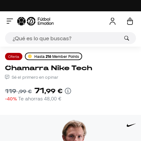
Oferta
Hasta
216
Member Points
Chamarra Nike Tech
Sé el primero en opinar
71
,
99
€
119
,
99
€
-40%
Te ahorras
48,00 €