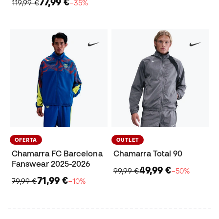
77,99 €
119,99 €
−35%
OFERTA
OUTLET
Chamarra FC Barcelona
Chamarra Total 90
Fanswear 2025-2026
49,99 €
99,99 €
−50%
71,99 €
79,99 €
−10%