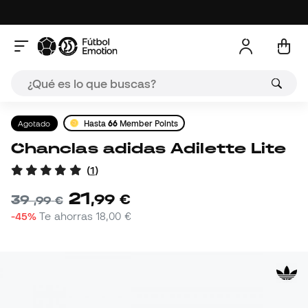
Agotado
Hasta
66
Member Points
Chanclas adidas Adilette Lite
(
1
)
21
,
99
€
39
,
99
€
-45%
Te ahorras
18,00 €