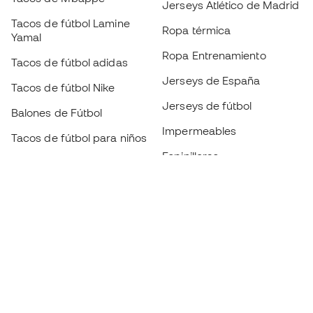
Jerseys Atlético de Madrid
Tacos de fútbol Lamine
Ropa térmica
Yamal
Ropa Entrenamiento
Tacos de fútbol adidas
Jerseys de España
Tacos de fútbol Nike
Jerseys de fútbol
Balones de Fútbol
Impermeables
Tacos de fútbol para niños
Espinilleras
Guantes para niños
Ropa de portero
Tenis para niños
Black Friday
Ropa para niños
Conviértete en
Member
ahora