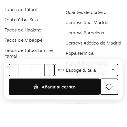
Tacos de fútbol
Guantes de portero
Tenis fútbol Sala
Jerseys Real Madrid
Tacos de Haaland
Jerseys Barcelona
Tacos de Mbappé
Jerseys Atlético de Madrid
Tacos de fútbol Lamine
Ropa térmica
Yamal
Ropa Entrenamiento
Tacos de fútbol adidas
Escoge tu talla
Jerseys de España
Tacos de fútbol Nike
Jerseys de fútbol
Balones de Fútbol
Añadir al carrito
Impermeables
Tacos de fútbol para niños
Espinilleras
Guantes para niños
Ropa de portero
Tenis para niños
Black Friday