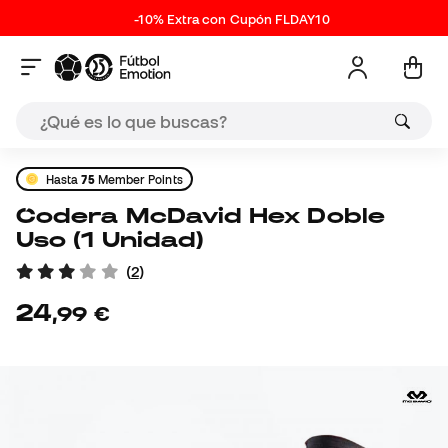
-10% Extra con Cupón FLDAY10
Hasta
75
Member Points
Codera McDavid Hex Doble
Uso (1 Unidad)
(
2
)
24
,
99
€