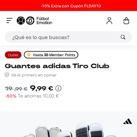
-10% Extra con Cupón FLDAY10
Outlet
Hasta
30
Member Points
Guantes adidas Tiro Club
Sé el primero en opinar
9
,
99
€
19
,
99
€
-50%
Te ahorras
10,00 €