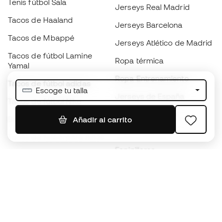
Tenis fútbol Sala
Jerseys Real Madrid
Tacos de Haaland
Jerseys Barcelona
Tacos de Mbappé
Jerseys Atlético de Madrid
Tacos de fútbol Lamine
Ropa térmica
Yamal
Ropa Entrenamiento
Tacos de fútbol adidas
Escoge tu talla
Jerseys de España
Tacos de fútbol Nike
Jerseys de fútbol
Balones de Fútbol
Añadir al carrito
Impermeables
Tacos de fútbol para niños
Espinilleras
Guantes para niños
Ropa de portero
Tenis para niños
Black Friday
Ropa para niños