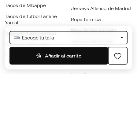
Tacos de Mbappé
Jerseys Atlético de Madrid
Tacos de fútbol Lamine
Ropa térmica
Yamal
Ropa Entrenamiento
Tacos de fútbol adidas
Escoge tu talla
Jerseys de España
Tacos de fútbol Nike
Jerseys de fútbol
Balones de Fútbol
Añadir al carrito
Impermeables
Tacos de fútbol para niños
Espinilleras
Guantes para niños
Ropa de portero
Tenis para niños
Black Friday
Ropa para niños
Conviértete en
Member
ahora