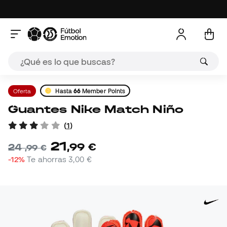
Oferta
Hasta
66
Member Points
Guantes Nike Match Niño
(
1
)
21
,
99
€
24
,
99
€
-12%
Te ahorras
3,00 €