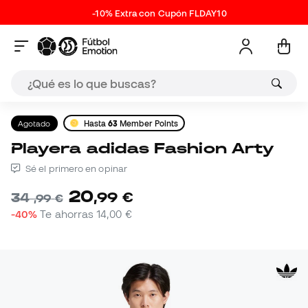
-10% Extra con Cupón FLDAY10
Agotado
Hasta
63
Member Points
Playera adidas Fashion Arty
Sé el primero en opinar
20
,
99
€
34
,
99
€
-40%
Te ahorras
14,00 €