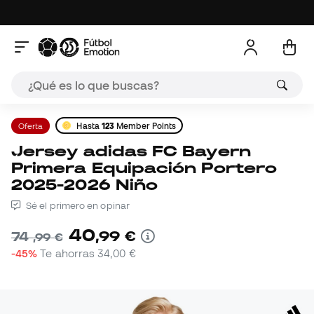
Oferta
Hasta
123
Member Points
Jersey adidas FC Bayern
Primera Equipación Portero
2025-2026 Niño
Sé el primero en opinar
40
,
99
€
74
,
99
€
-45%
Te ahorras
34,00 €