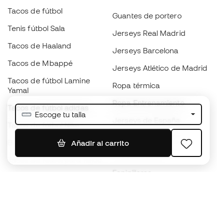
Tacos de fútbol
Guantes de portero
Tenis fútbol Sala
Jerseys Real Madrid
Tacos de Haaland
Jerseys Barcelona
Tacos de Mbappé
Jerseys Atlético de Madrid
Tacos de fútbol Lamine
Ropa térmica
Yamal
Ropa Entrenamiento
Tacos de fútbol adidas
Escoge tu talla
Jerseys de España
Tacos de fútbol Nike
Jerseys de fútbol
Balones de Fútbol
Añadir al carrito
Impermeables
Tacos de fútbol para niños
Espinilleras
Guantes para niños
Ropa de portero
Tenis para niños
Black Friday
Ropa para niños