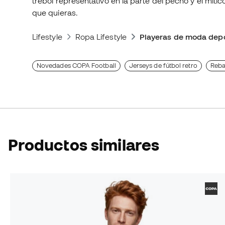
trébol representativo en la parte del pecho y el míti
que quieras.
Lifestyle
Ropa Lifestyle
Playeras de moda depo
Novedades COPA Football
Jerseys de fútbol retro
Reba
Productos similares