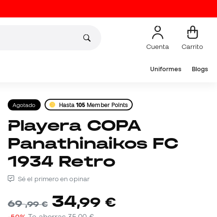
Cuenta
Carrito
Uniformes
Blogs
Agotado
Hasta
105
Member Points
Playera COPA
Panathinaikos FC
1934 Retro
Sé el primero en opinar
34
,
99
€
69
,
99
€
-50%
Te ahorras
35,00 €