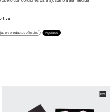
co cuello con cordones para ajustarlo a ala medida
rtiva
jas en productos oficiales
Agotado