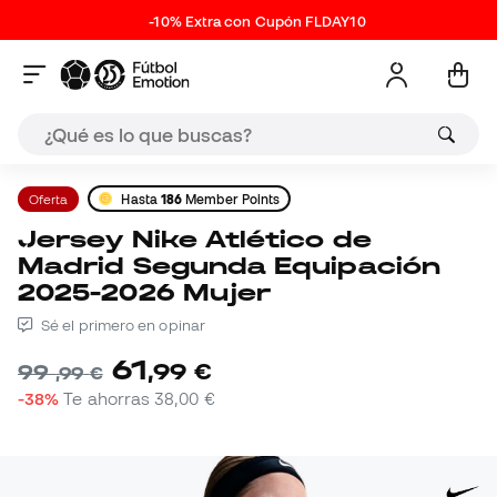
-10% Extra con Cupón FLDAY10
Oferta
Hasta
186
Member Points
Jersey Nike Atlético de
Madrid Segunda Equipación
2025-2026 Mujer
Sé el primero en opinar
61
,
99
€
99
,
99
€
-38%
Te ahorras
38,00 €