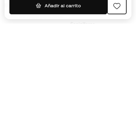
Jerseys de fútbol
Balones de Fútbol
Añadir al carrito
Impermeables
Tacos de fútbol para niños
Espinilleras
Guantes para niños
Ropa de portero
Tenis para niños
Black Friday
Ropa para niños
Conviértete en
Member
ahora
Acumula puntos y ahorra en tus compras
Acceso prioritario a productos exclusivos
Únete a más de medio millón de miembros