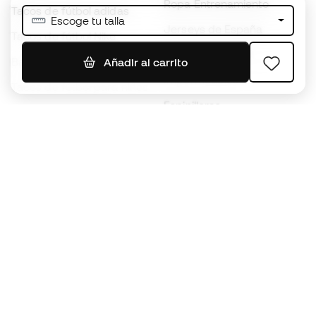
Ropa Entrenamiento
Tacos de fútbol adidas
Escoge tu talla
Jerseys de España
Tacos de fútbol Nike
Jerseys de fútbol
Balones de Fútbol
Añadir al carrito
Impermeables
Tacos de fútbol para niños
Espinilleras
Guantes para niños
Ropa de portero
Tenis para niños
Black Friday
Ropa para niños
Conviértete en
Member
ahora
Acumula puntos y ahorra en tus compras
Acceso prioritario a productos exclusivos