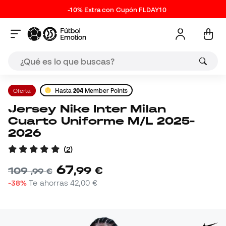
-10% Extra con Cupón FLDAY10
Oferta
Hasta
204
Member Points
Jersey Nike Inter Milan
Cuarto Uniforme M/L 2025-
2026
(
2
)
67
,
99
€
109
,
99
€
-38%
Te ahorras
42,00 €