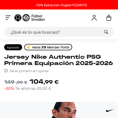
-10% Extra con Cupón FLDAY10
Agotado
Hasta
315
Member Points
Jersey Nike Authentic PSG
Primera Equipación 2025-2026
Sé el primero en opinar
104
,
99
€
149
,
99
€
-30%
Te ahorras
45,00 €