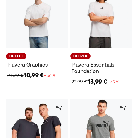
OUTLET
OFERTA
Playera Graphics
Playera Essentials
Foundation
10,99 €
24,99 €
−56%
13,99 €
22,99 €
−39%