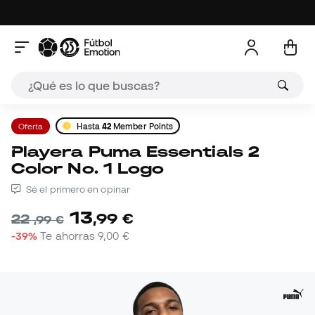
Oferta
Hasta
42
Member Points
Playera Puma Essentials 2
Color No. 1 Logo
Sé el primero en opinar
13
,
99
€
22
,
99
€
-39%
Te ahorras
9,00 €