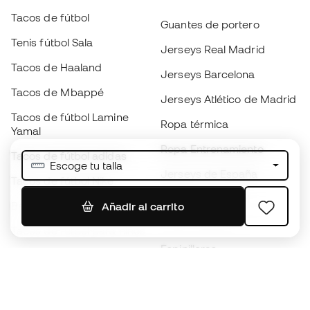
Tacos de fútbol
Guantes de portero
Tenis fútbol Sala
Jerseys Real Madrid
Tacos de Haaland
Jerseys Barcelona
Tacos de Mbappé
Jerseys Atlético de Madrid
Tacos de fútbol Lamine
Ropa térmica
Yamal
Ropa Entrenamiento
Tacos de fútbol adidas
Escoge tu talla
Jerseys de España
Tacos de fútbol Nike
Jerseys de fútbol
Balones de Fútbol
Añadir al carrito
Impermeables
Tacos de fútbol para niños
Espinilleras
Guantes para niños
Ropa de portero
Tenis para niños
Black Friday
Ropa para niños