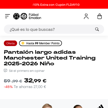
-10% Extra con Cupón FLDAY10
Oferta
Hasta
99
Member Points
Pantalón largo adidas
Manchester United Training
2025-2026 Niño
Sé el primero en opinar
32
,
99
€
59
,
99
€
-45%
Te ahorras
27,00 €