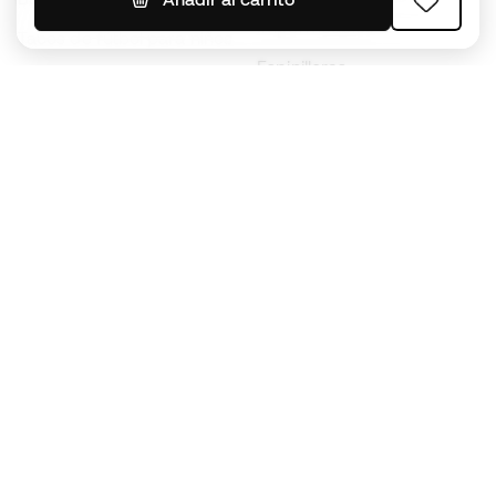
Impermeables
Tacos de fútbol para niños
Espinilleras
Guantes para niños
Ropa de portero
Tenis para niños
Black Friday
Ropa para niños
Conviértete en
Member
ahora
Acumula puntos y ahorra en tus compras
Acceso prioritario a productos exclusivos
Únete a más de medio millón de miembros