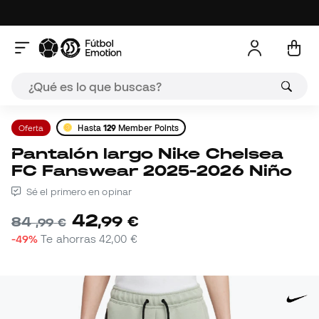
Oferta
Hasta
129
Member Points
Pantalón largo Nike Chelsea
FC Fanswear 2025-2026 Niño
Sé el primero en opinar
42
,
99
€
84
,
99
€
-49%
Te ahorras
42,00 €