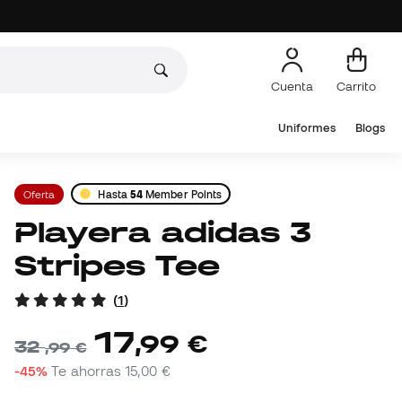
Cuenta
Carrito
Uniformes
Blogs
Oferta
Hasta
54
Member Points
Playera adidas 3
Stripes Tee
(
1
)
17
,
99
€
32
,
99
€
-45%
Te ahorras
15,00 €