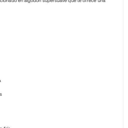
eccionado en algodón supersuave que te ofrece una
a
s