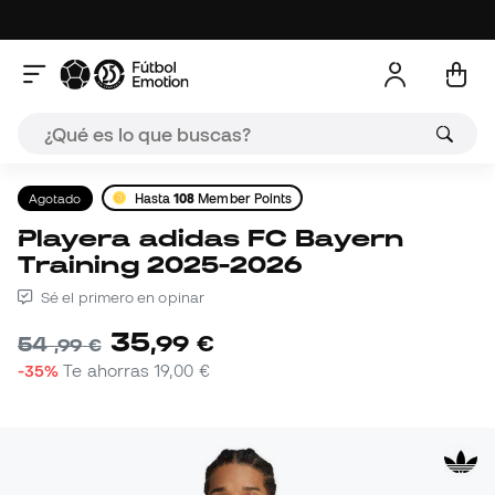
Agotado
Hasta
108
Member Points
Playera adidas FC Bayern
Training 2025-2026
Sé el primero en opinar
35
,
99
€
54
,
99
€
-35%
Te ahorras
19,00 €