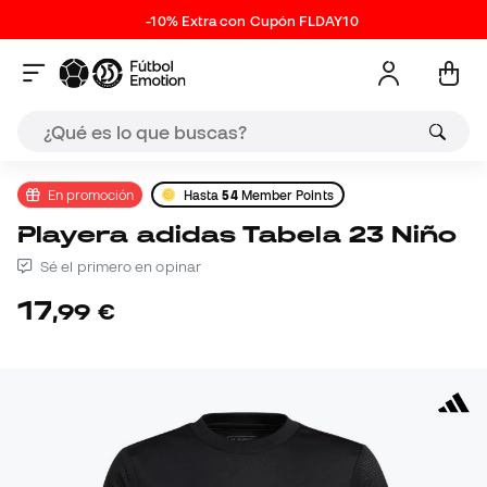
-10% Extra con Cupón FLDAY10
En promoción
Hasta
54
Member Points
Playera adidas Tabela 23 Niño
Sé el primero en opinar
17
,
99
€