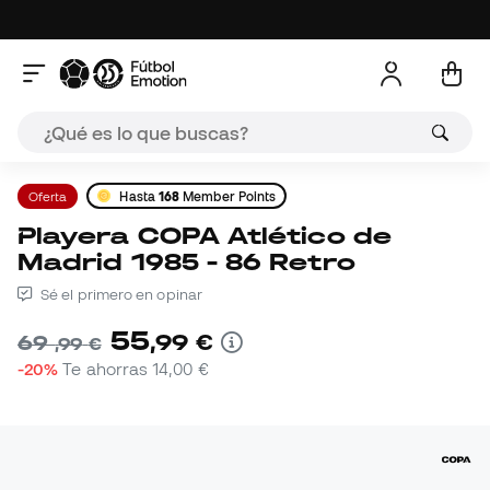
Oferta
Hasta
168
Member Points
Playera COPA Atlético de
Madrid 1985 - 86 Retro
Sé el primero en opinar
55
,
99
€
69
,
99
€
-20%
Te ahorras
14,00 €