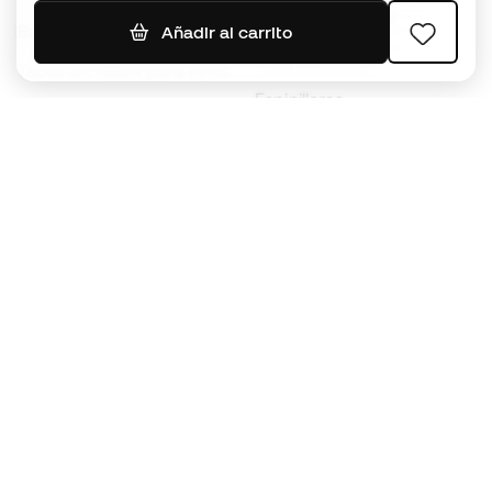
Jerseys de fútbol
Balones de Fútbol
Añadir al carrito
Impermeables
Tacos de fútbol para niños
Espinilleras
Guantes para niños
Ropa de portero
Tenis para niños
Black Friday
Ropa para niños
Conviértete en
Member
ahora
Acumula puntos y ahorra en tus compras
Acceso prioritario a productos exclusivos
Únete a más de medio millón de miembros