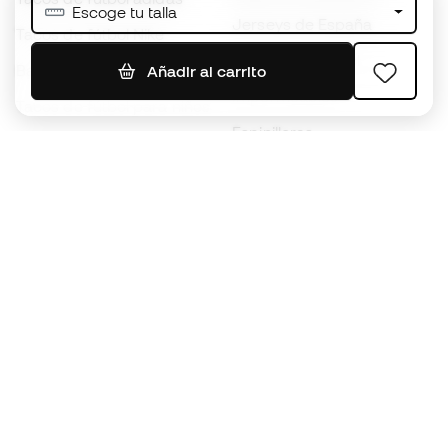
Escoge tu talla
Jerseys de España
Tacos de fútbol Nike
Jerseys de fútbol
Balones de Fútbol
Añadir al carrito
Impermeables
Tacos de fútbol para niños
Espinilleras
Guantes para niños
Ropa de portero
Tenis para niños
Black Friday
Ropa para niños
Conviértete en
Member
ahora
Acumula puntos y ahorra en tus compras
Acceso prioritario a productos exclusivos