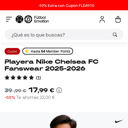
-10% Extra con Cupón FLDAY10
Outlet
Hasta
54
Member Points
Playera Nike Chelsea FC
Fanswear 2025-2026
(
1
)
17
,
99
€
39
,
99
€
-55%
Te ahorras
22,00 €