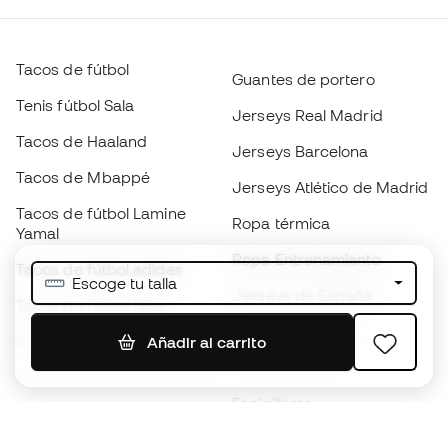
Tacos de fútbol
Guantes de portero
Tenis fútbol Sala
Jerseys Real Madrid
Tacos de Haaland
Jerseys Barcelona
Tacos de Mbappé
Jerseys Atlético de Madrid
Tacos de fútbol Lamine
Ropa térmica
Yamal
Ropa Entrenamiento
Tacos de fútbol adidas
Escoge tu talla
Jerseys de España
Tacos de fútbol Nike
Jerseys de fútbol
Balones de Fútbol
Añadir al carrito
Impermeables
Tacos de fútbol para niños
Espinilleras
Guantes para niños
Ropa de portero