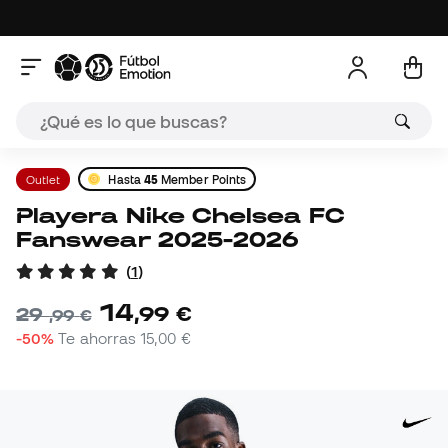
Outlet
Hasta
45
Member Points
Playera Nike Chelsea FC
Fanswear 2025-2026
(
1
)
14
,
99
€
29
,
99
€
-50%
Te ahorras
15,00 €