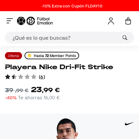
-10% Extra con Cupón FLDAY10
Oferta
Hasta
72
Member Points
Playera Nike Dri-Fit Strike
(
6
)
23
,
99
€
39
,
99
€
-40%
Te ahorras
16,00 €