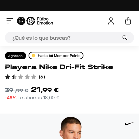
Agotado
Hasta
66
Member Points
Playera Nike Dri-Fit Strike
(
6
)
21
,
99
€
39
,
99
€
-45%
Te ahorras
18,00 €