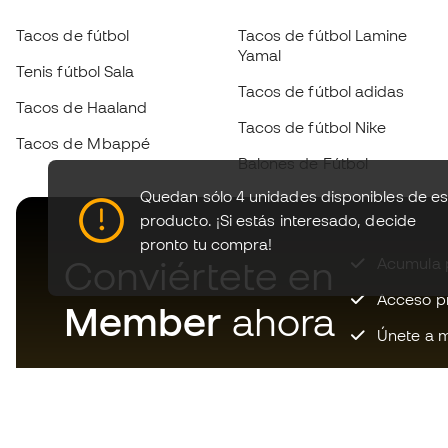
Tacos de fútbol
Tacos de fútbol Lamine
Yamal
Tenis fútbol Sala
Tacos de fútbol adidas
Tacos de Haaland
Tacos de fútbol Nike
Tacos de Mbappé
Balones de Fútbol
Quedan sólo 4 unidades disponibles de es
producto.
¡Si estás interesado, decide
pronto tu compra!
Conviértete en
Acumula p
Acceso pri
Member
ahora
Únete a m