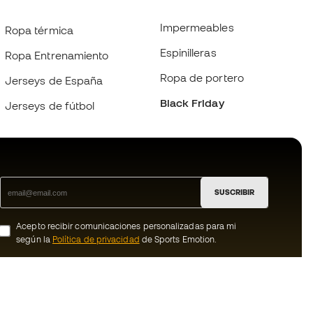
Impermeables
Ropa térmica
Espinilleras
Ropa Entrenamiento
Ropa de portero
Jerseys de España
Black Friday
Jerseys de fútbol
SUSCRIBIR
Acepto recibir comunicaciones personalizadas para mi
según la
Política de privacidad
de Sports Emotion.