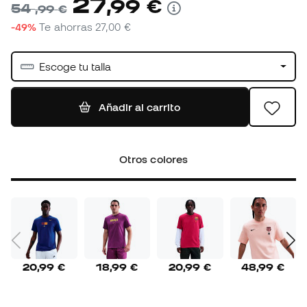
27
,
99
€
54
,
99
€
-49%
Te ahorras
27,00 €
Escoge tu talla
Añadir al carrito
Otros colores
20,99 €
18,99 €
20,99 €
48,99 €