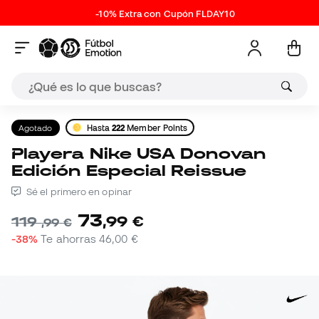
-10% Extra con Cupón FLDAY10
Agotado
Hasta
222
Member Points
Playera Nike USA Donovan
Edición Especial Reissue
Sé el primero en opinar
73
,
99
€
119
,
99
€
-38%
Te ahorras
46,00 €