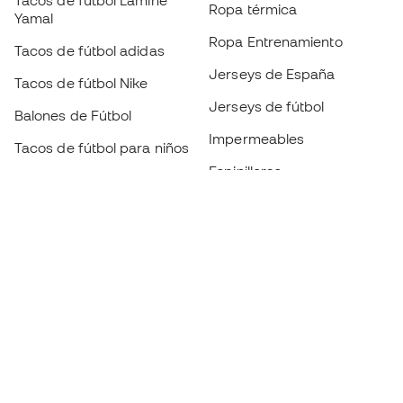
Tacos de fútbol Lamine
Ropa térmica
Yamal
Ropa Entrenamiento
Tacos de fútbol adidas
Jerseys de España
Tacos de fútbol Nike
Jerseys de fútbol
Balones de Fútbol
Impermeables
Tacos de fútbol para niños
Espinilleras
Guantes para niños
Ropa de portero
Tenis para niños
Black Friday
Ropa para niños
Conviértete en
Member
ahora
Acumula puntos y ahorra en tus compras