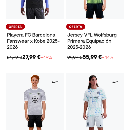
OFERTA
OFERTA
Playera FC Barcelona
Jersey VFL Wolfsburg
Fanswear x Kobe 2025-
Primera Equipación
2026
2025-2026
27,99 €
55,99 €
54,99 €
−49%
99,99 €
−44%