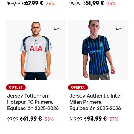
67,99 €
61,99 €
109,99 €
−38%
99,99 €
−38%
OUTLET
OFERTA
Jersey Tottenham
Jersey Authentic Inter
Hotspur FC Primera
Milan Primera
Equipación 2025-2026
Equipación 2025-2026
61,99 €
93,99 €
99,99 €
−38%
149,99 €
−37%