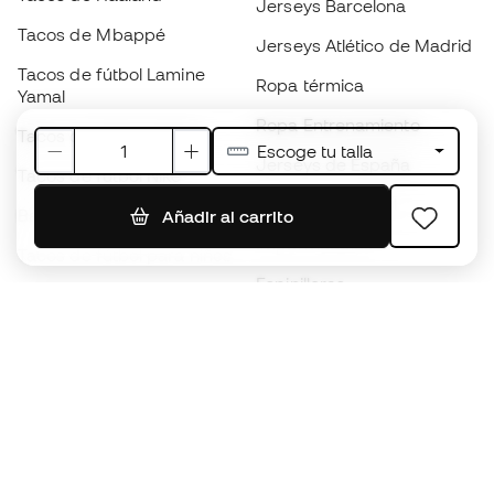
Jerseys Barcelona
Tacos de Mbappé
Jerseys Atlético de Madrid
Tacos de fútbol Lamine
Ropa térmica
Yamal
Ropa Entrenamiento
Tacos de fútbol adidas
Escoge tu talla
Jerseys de España
Tacos de fútbol Nike
Jerseys de fútbol
Balones de Fútbol
Añadir al carrito
Impermeables
Tacos de fútbol para niños
Espinilleras
Guantes para niños
Ropa de portero
Tenis para niños
Black Friday
Ropa para niños
Conviértete en