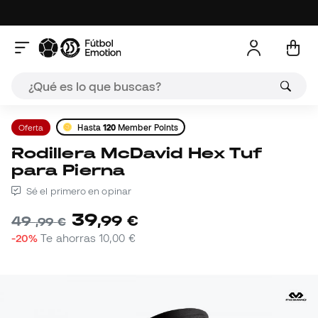
Oferta
Hasta
120
Member Points
Rodillera McDavid Hex Tuf
para Pierna
Sé el primero en opinar
39
,
99
€
49
,
99
€
-20%
Te ahorras
10,00 €