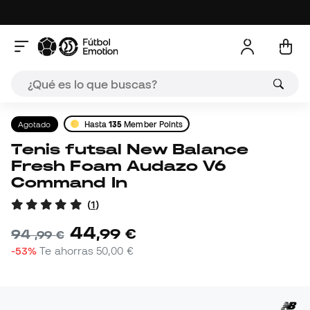
Agotado
Hasta
135
Member Points
Tenis futsal New Balance
Fresh Foam Audazo V6
Command In
(
1
)
44
,
99
€
94
,
99
€
-53%
Te ahorras
50,00 €