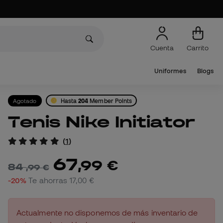
Cuenta
Carrito
Uniformes
Blogs
Agotado
Hasta
204
Member Points
Tenis Nike Initiator
(
1
)
67
,
99
€
84
,
99
€
-20%
Te ahorras
17,00 €
Actualmente no disponemos de más inventario de