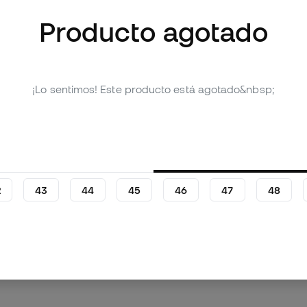
Producto agotado
¡Lo sentimos! Este producto está agotado&nbsp;
mágenes (4)
 producto
Valoraciones (1)
2
43
44
45
46
47
48