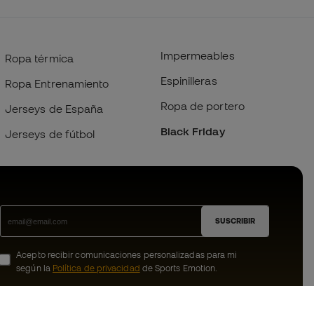
Impermeables
Ropa térmica
Espinilleras
Ropa Entrenamiento
Ropa de portero
Jerseys de España
Black Friday
Jerseys de fútbol
SUSCRIBIR
Acepto recibir comunicaciones personalizadas para mi
según la
Política de privacidad
de Sports Emotion.