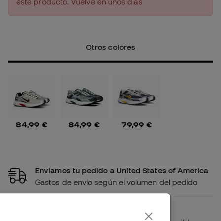
este producto. Vuelve en unos días
Otros colores
84,99 €
84,99 €
79,99 €
Enviamos tu pedido a United States of America
Gastos de envío según el volumen del pedido
Disponibilidad en tienda