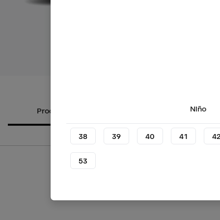
Ver más i
Niño
Productos alternativos
Sobre el
38
39
40
41
4
53