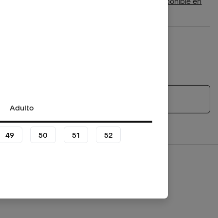
Comprueba si este producto está disponible en
tu tienda más cercana
Plazo de devolución/cambio: 30 días
Política de devoluciones
*No aplica para productos personalizados.
Ver productos similares
Adulto
49
50
51
52