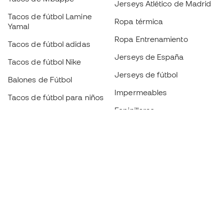
Jerseys Atlético de Madrid
Tacos de fútbol Lamine
Ropa térmica
Yamal
Ropa Entrenamiento
Tacos de fútbol adidas
Jerseys de España
Tacos de fútbol Nike
Jerseys de fútbol
Balones de Fútbol
Impermeables
Tacos de fútbol para niños
Espinilleras
Guantes para niños
Ropa de portero
Tenis para niños
Black Friday
Ropa para niños
Conviértete en
Member
ahora