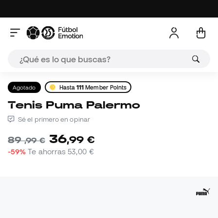
Agotado
Hasta
111
Member Points
Tenis Puma Palermo
Sé el primero en opinar
36
,
99
€
89
,
99
€
-59%
Te ahorras
53,00 €