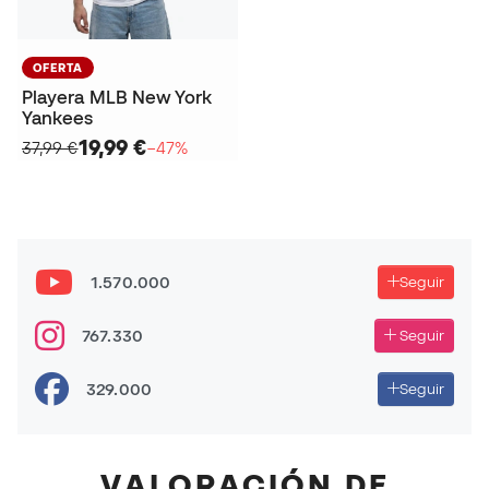
OFERTA
Playera MLB New York
Yankees
19,99 €
37,99 €
−47%
1.570.000
Seguir
767.330
Seguir
329.000
Seguir
VALORACIÓN DE