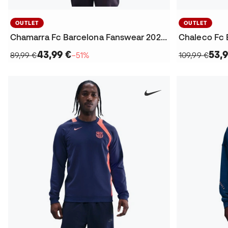
OUTLET
OUTLET
Chamarra Fc Barcelona Fanswear 2025-2026
43,99 €
53,9
89,99 €
−51%
109,99 €