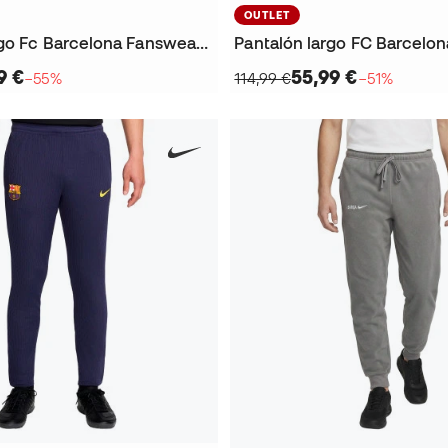
OUTLET
Pantalón largo Fc Barcelona Fanswear 2025-2026
9 €
55,99 €
−55%
114,99 €
−51%