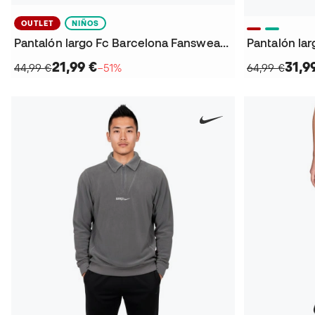
OUTLET
NIÑOS
Pantalón largo Fc Barcelona Fanswear 2025-2026 Niño
21,99 €
31,9
44,99 €
−51%
64,99 €