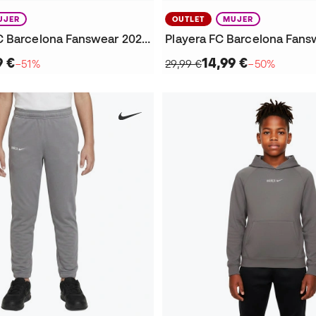
UJER
OUTLET
MUJER
Chamarra FC Barcelona Fanswear 2025-2026 Mujer
9 €
14,99 €
−51%
29,99 €
−50%