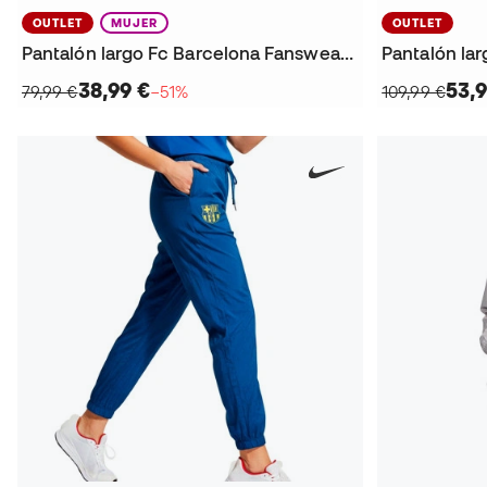
OUTLET
MUJER
OUTLET
Pantalón largo Fc Barcelona Fanswear x Kobe 2025-2026
38,99 €
53,9
79,99 €
−51%
109,99 €