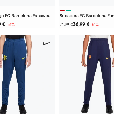
Pantalón largo FC Barcelona Fanswear 2025-2026 Niño
9 €
36,99 €
−51%
74,99 €
−51%