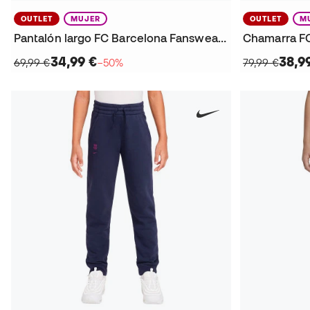
OUTLET
MUJER
OUTLET
M
Pantalón largo FC Barcelona Fanswear 2025-2026 Mujer
34,99 €
38,9
69,99 €
−50%
79,99 €