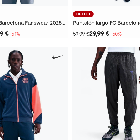
OUTLET
Chaleco Fc Barcelona Fanswear 2025-2026
9 €
29,99 €
−51%
59,99 €
−50%