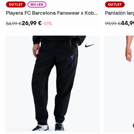
OUTLET
MUJER
OUTLET
Playera FC Barcelona Fanswear x Kobe 2025-2026
26,99 €
44,9
54,99 €
−51%
99,99 €