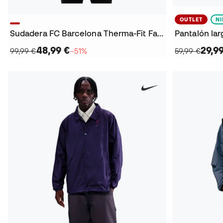
OUTLET
N
Sudadera FC Barcelona Therma-Fit Fanswear 2025-2026
48,99 €
29,9
99,99 €
−51%
59,99 €