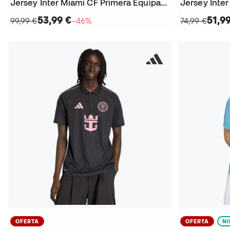
Jersey Inter Miami CF Primera Equipación 2025
53,99 €
51,9
99,99 €
−46%
74,99 €
OFERTA
OFERTA
N