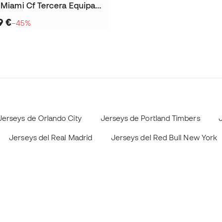
Jersey Inter Miami Cf Tercera Equipación 2025-2026 Niño
9 €
−45%
Jerseys de Orlando City
Jerseys de Portland Timbers
Jerseys del Real Madrid
Jerseys del Red Bull New York