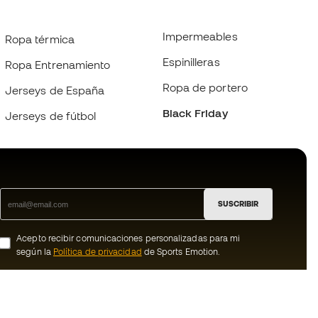
Impermeables
Ropa térmica
Espinilleras
Ropa Entrenamiento
Ropa de portero
Jerseys de España
Black Friday
Jerseys de fútbol
SUSCRIBIR
Acepto recibir comunicaciones personalizadas para mi
según la
Política de privacidad
de Sports Emotion.