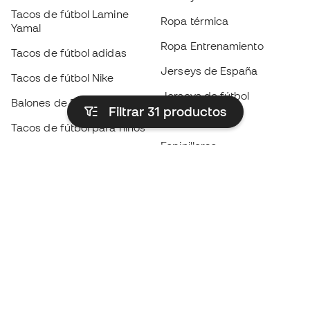
Tacos de fútbol Lamine
Ropa térmica
Yamal
Ropa Entrenamiento
Tacos de fútbol adidas
Jerseys de España
Tacos de fútbol Nike
Jerseys de fútbol
Balones de Fútbol
Filtrar 31
productos
Impermeables
Tacos de fútbol para niños
Espinilleras
Guantes para niños
Ropa de portero
Tenis para niños
Black Friday
Ropa para niños
Conviértete en
Member
ahora