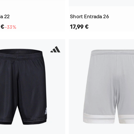
da 22
Short Entrada 26
 €
17,99 €
−33%