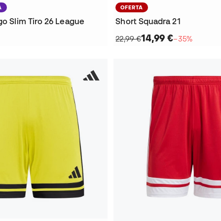
A
OFERTA
go Slim Tiro 26 League
Short Squadra 21
14,99 €
22,99 €
−35%