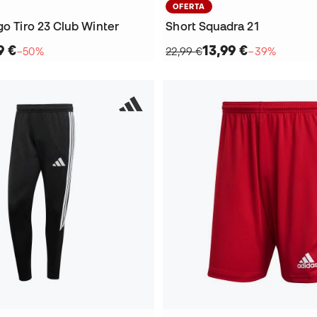
OFERTA
go Tiro 23 Club Winter
Short Squadra 21
9 €
13,99 €
−50%
22,99 €
−39%