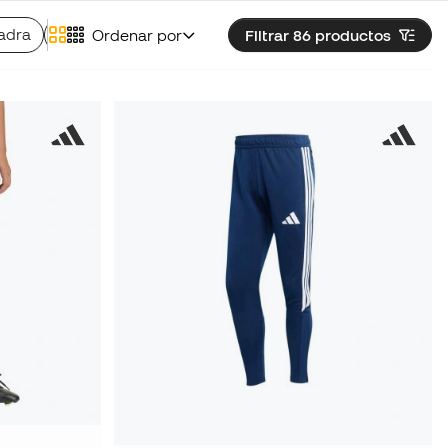
adra
Pantalones adidas Tiro
Ordenar por
Filtrar 86
productos