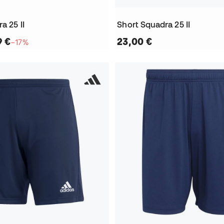
a 25 II
Short Squadra 25 II
9 €
23,00 €
−17%