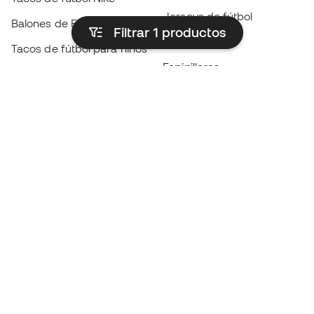
Jerseys de fútbol
Balones de Fútbol
Filtrar 1
productos
Impermeables
Tacos de fútbol para niños
Espinilleras
Guantes para niños
Ropa de portero
Tenis para niños
Black Friday
Ropa para niños
Conviértete en
Member
ahora
Acumula puntos y ahorra en tus compras
Acceso prioritario a productos exclusivos
Únete a más de medio millón de miembros