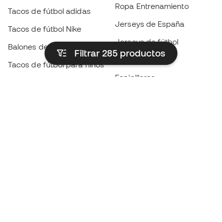
Ropa Entrenamiento
Tacos de fútbol adidas
Jerseys de España
Tacos de fútbol Nike
Jerseys de fútbol
Balones de Fútbol
Filtrar 285
productos
Impermeables
Tacos de fútbol para niños
Espinilleras
Guantes para niños
Ropa de portero
Tenis para niños
Black Friday
Ropa para niños
Conviértete en
Member
ahora
Acumula puntos y ahorra en tus compras
Acceso prioritario a productos exclusivos