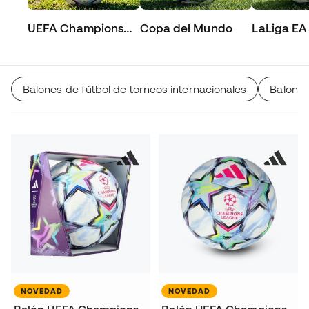
UEFA Champions
Copa del Mundo
LaLiga EA
League
Balones de fútbol de torneos internacionales
Balones
NOVEDAD
NOVEDAD